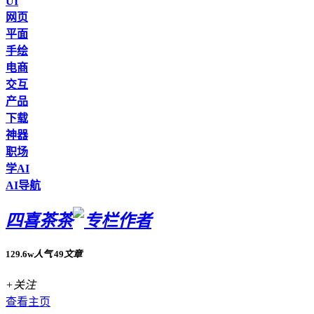
UI
网页
平面
手绘
电商
交互
产品
下载
神器
职场
学AI
AI导航
四喜茶茶
129.6w
人气
49
文章
+关注
查看主页