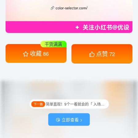
干货满满
收藏
点赞
86
72
简单直观！9个一看就会的「 入场券」排版技巧
下一篇
😘 立即查看 >