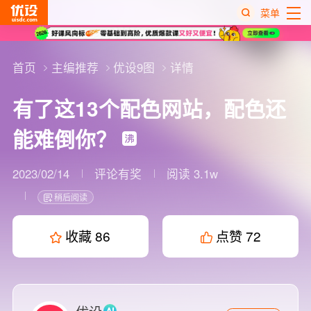
菜单
热
搜
首页
主编推荐
优设9图
详情
榜
有了这13个配色网站，配色还
能难倒你？
2023/02/14
评论有奖
阅读 3.1w
稍后阅读
收藏
86
点赞
72