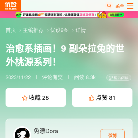
菜单
热
搜
首页
主编推荐
优设9图
详情
榜
治愈系插画！9 副朵拉兔的世
外桃源系列！
2023/11/22
评论有奖
阅读 8.3k
稍后阅读
收藏
28
点赞
81
兔漂Dora
微博