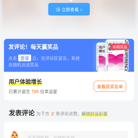
😘 立即查看 >
发评论！每天赢奖品
本期奖品
点击
登录
后，在评论区留言，系统
会随机派送奖品
用户体验增长
查看获奖名单
已累计诞生
795
位幸运星
发表评论
为下方
2
条评论点赞，
解锁好运彩蛋