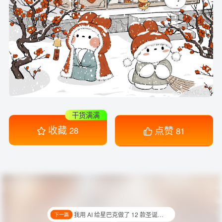
干货满满
收藏
点赞
28
81
我用 AI 给星巴克做了 12 款圣诞主题咖啡！
下一篇