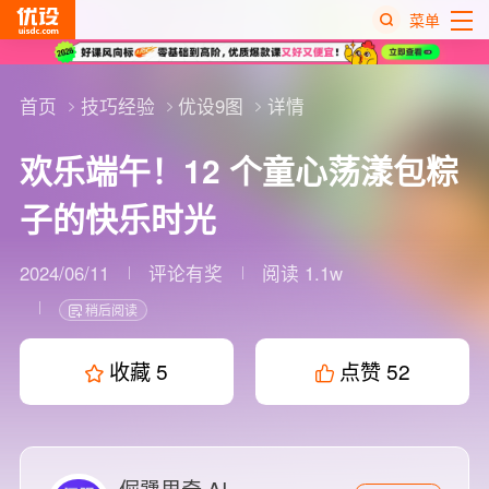
菜单
热
搜
首页
技巧经验
优设9图
详情
榜
欢乐端午！12 个童心荡漾包粽
子的快乐时光
2024/06/11
评论有奖
阅读 1.1w
稍后阅读
收藏
5
点赞
52
倔犟里奇 AI