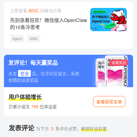
立即查看
AIGC
的解决方案
先别急着狂欢！微信接入OpenClaw
的10条冷思考
Agent
AIGC
发评论！每天赢奖品
本期奖品
点击
登录
后，在评论区留言，系统
会随机派送奖品
用户体验增长
查看获奖名单
已累计诞生
795
位幸运星
发表评论
为下方
3
条评论点赞，
解锁好运彩蛋