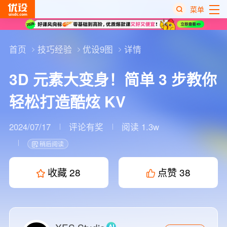
菜单
热
搜
首页
技巧经验
优设9图
详情
榜
3D 元素大变身！简单 3 步教你
轻松打造酷炫 KV
2024/07/17
评论有奖
阅读 1.3w
稍后阅读
收藏
28
点赞
38