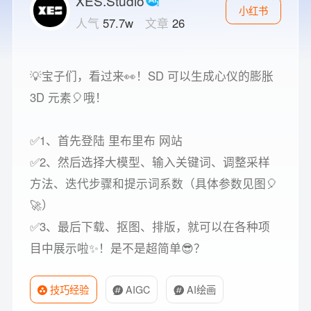
XES.Studio
小红书
人气
57.7w
文章
26
💡宝子们，看过来👀！SD 可以生成心仪的膨胀
3D 元素🎈哦！
✅1、首先登陆 里布里布 网站
✅2、然后选择大模型、输入关键词、调整采样
方法、迭代步骤和提示词系数（具体参数见图🎈
🚀）
✅3、最后下载、抠图、排版，就可以在各种项
目中展示啦✨！是不是超简单😎？
技巧经验
AIGC
AI绘画