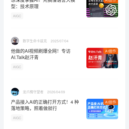
型：技术原理
AIGC
数字生命卡兹克
2025/07/04
他做的AI视频刷爆全网！专访
AI创作
AI.Talk赵汗青
AIGC
龙爪槐守望者
2026/04/09
产品接入AI的正确打开方式！4 种
AI创作
落地策略，照着做就行
AIGC