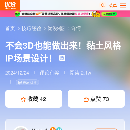
菜单
热
搜
首页
技巧经验
优设9图
详情
榜
不会3D也能做出来！黏土风格
IP场景设计！
2024/12/24
评论有奖
阅读 2.1w
稍后阅读
收藏
42
点赞
73