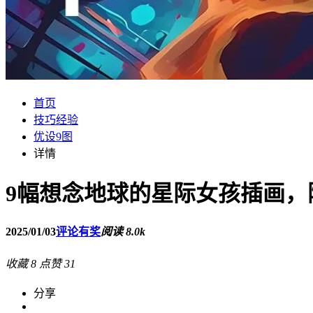
首页
技巧经验
优设9图
详情
9幅想念地球的星际女孩插画，
2025/01/03
评论有奖
阅读 8.0k
收藏
8
点赞
31
分享