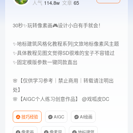
人气
114.8w
文章
65
30秒✨玩转像素画🎮设计小白有手就会！
✨地标建筑风格化教程系列|文旅地标像素风主题
✨具体教程见图文觉得SD很难的宝子不容错过
✨固定模版参数一键同款直出
🌸【仅供学习参考｜禁止商用｜转载请注明出
处】
🌸【AIGC个人练习创意作品】 @戏呱皮DC
技巧经验
AIGC
AI绘画
像素画
像素风
地标建筑