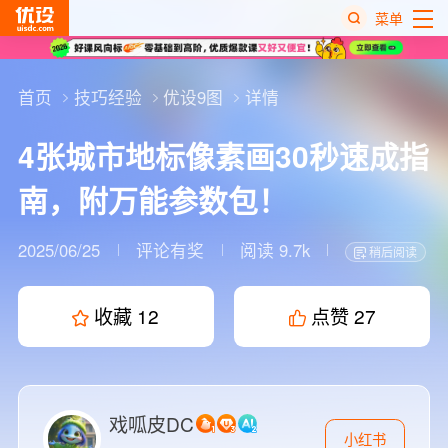
菜单
热
搜
首页
技巧经验
优设9图
详情
榜
4张城市地标像素画30秒速成指
南，附万能参数包！
2025/06/25
评论有奖
阅读 9.7k
稍后阅读
收藏
12
点赞
27
戏呱皮DC
小红书