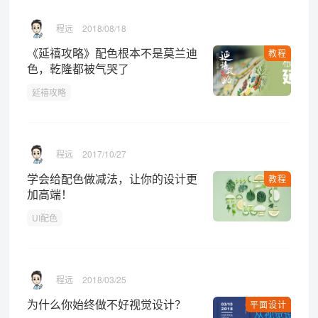
程远
2018/08/18
《延禧攻略》配色根本不是莫兰迪
教程
色，乾隆都被气哭了
延禧攻略
程远
2017/10/27
学会给配色做减法，让你的设计更
教程
加高端！
UI配色
程远
2018/03/25
为什么你始终做不好视觉设计？
平面设计