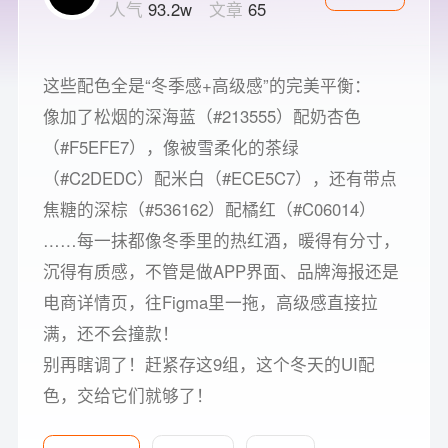
人气
93.2w
文章
65
这些配色全是“冬季感+高级感”的完美平衡：
像加了松烟的深海蓝（#213555）配奶杏色
（#F5EFE7），像被雪柔化的茶绿
（#C2DEDC）配米白（#ECE5C7），还有带点
焦糖的深棕（#536162）配橘红（#C06014）
……每一抹都像冬季里的热红酒，暖得有分寸，
沉得有质感，不管是做APP界面、品牌海报还是
电商详情页，往Figma里一拖，高级感直接拉
满，还不会撞款！
别再瞎调了！赶紧存这9组，这个冬天的UI配
色，交给它们就够了！