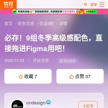
菜单
热
搜
首页
配色灵感
优设9图
详情
榜
必存！9组冬季高级感配色，直
接拖进Figma用吧！
2026/01/23
评论有奖
稍后阅读
收藏
7
点赞
37
ondesign
小红书