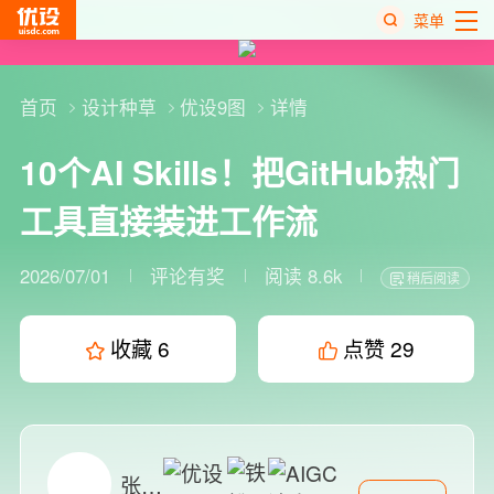
菜单
热
搜
首页
设计种草
优设9图
详情
榜
10个AI Skills！把GitHub热门
工具直接装进工作流
2026/07/01
评论有奖
阅读 8.6k
稍后阅读
收藏
6
点赞
29
张小闲