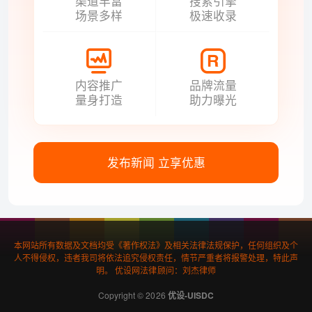
渠道丰富
搜索引擎
场景多样
极速收录
内容推广
品牌流量
量身打造
助力曝光
发布新闻 立享优惠
本网站所有数据及文档均受《著作权法》及相关法律法规保护，任何组织及个
人不得侵权，违者我司将依法追究侵权责任，情节严重者将报警处理，特此声
明。 优设网法律顾问：刘杰律师
Copyright © 2026
优设-UISDC