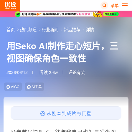
菜单
热
搜
首页
热门频道
行业新闻
新品推荐
详情
榜
用Seko AI制作走心短片，三
视图确保角色一致性
2026/06/12
阅读 2.6w
评论有奖
AIGC
AI工具
从剧本到成片零门槛
父亲节又快到了。往年我自己也就是发张图、