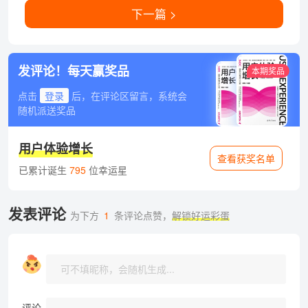
下一篇 >
发评论！每天赢奖品
本期奖品
点击
登录
后，在评论区留言，系统会
随机派送奖品
用户体验增长
查看获奖名单
已累计诞生
795
位幸运星
发表评论
为下方
1
条评论点赞，
解锁好运彩蛋
评论