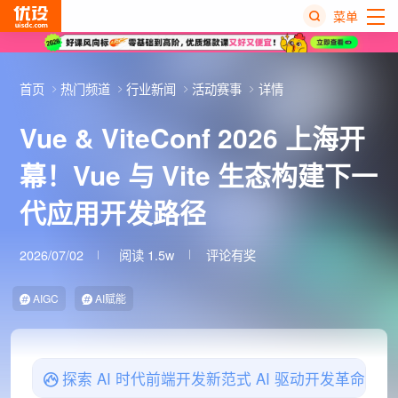
菜单
热
搜
首页
热门频道
行业新闻
活动赛事
详情
榜
Vue & ViteConf 2026 上海开
幕！Vue 与 Vite 生态构建下一
代应用开发路径
2026/07/02
阅读 1.5w
评论有奖
AIGC
AI赋能
探索 AI 时代前端开发新范式 AI 驱动开发革命