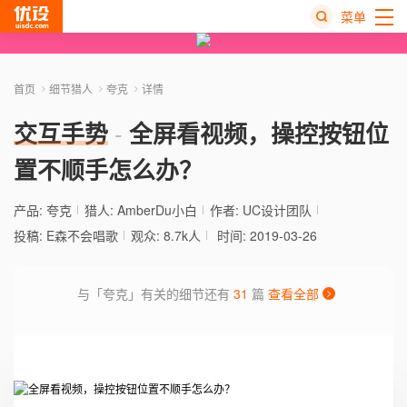
菜单
热
搜
首页
细节猎人
夸克
详情
榜
交互手势
全屏看视频，操控按钮位
置不顺手怎么办？
产品:
夸克
猎人:
AmberDu小白
作者: UC设计团队
投稿: E森不会唱歌
观众: 8.7k人
时间: 2019-03-26
与「夸克」有关的细节还有
31
篇
查看全部