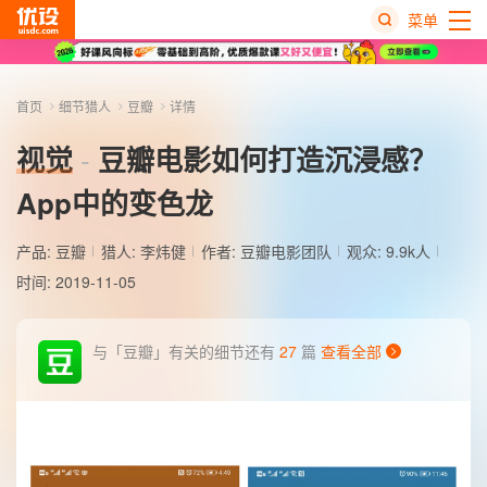
菜单
热
搜
首页
细节猎人
豆瓣
详情
榜
视觉
豆瓣电影如何打造沉浸感？
App中的变色龙
产品:
豆瓣
猎人:
李炜健
作者: 豆瓣电影团队
观众: 9.9k人
时间: 2019-11-05
与「豆瓣」有关的细节还有
27
篇
查看全部