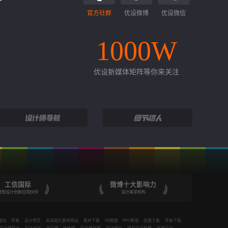
官方社群
优设微博
优设微信
1000W
优设新媒体矩阵等你来关注
工信国际
微博十大影响力
数智设计创新应用伙伴
设计美学机构
酷站
苹果
设计规范
高清图片素材网站
素材下载
PS抠图
PPT模版
纹理下载
字体下载
设计师薪水
设计自学
优设网
优优网
设计师联盟
设计网站
网页设计联盟
优秀设计