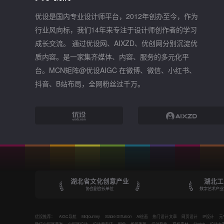
优设是国内专业设计师平台，2012年创办至今，作为
行业风向标，我们14年来专注于设计师创作者的学习
成长交流。 通过优设网、AIXZD、优创网分别沉淀优
质内容。是一家集齐媒体、内容、服务的多元化平
台。MCN矩阵@优设AIGC 在微博、微信、小红书、
抖音、B站布局，全网粉丝过千万。
湖北省文化创意产业
湖北工
协会副会长单位
数字艺术产业
优设推荐：
AIGC导航
Midjourney
Stable Diffusion
AI绘画
热门设计文章
网页设计
IP设计
元
微信小程序开发
小程序设计
设计师专访
配色
如何改版
设计软件
样机素材
Sketch
设计大