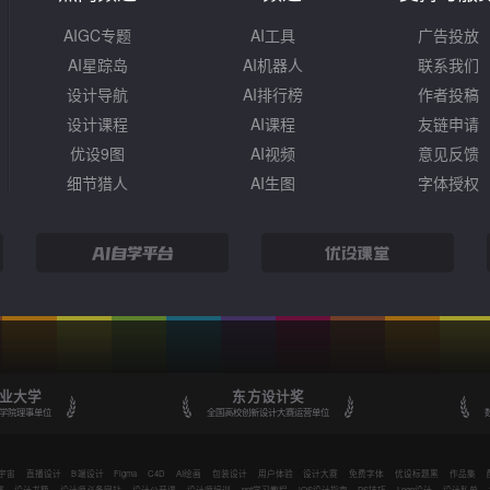
AIGC专题
AI工具
广告投放
AI星踪岛
AI机器人
联系我们
设计导航
AI排行榜
作者投稿
设计课程
AI课程
友链申请
优设9图
AI视频
意见反馈
细节猎人
AI生图
字体授权
业大学
东方设计奖
学院理事单位
全国高校创新设计大赛运营单位
宇宙
直播设计
B端设计
Figma
C4D
AI绘画
包装设计
用户体验
设计大赛
免费字体
优设标题黑
作品集
赛
设计书籍
设计师必备网站
设计公开课
设计师培训
ppt学习教程
iOS设计指南
PS技巧
Logo设计
设计私单