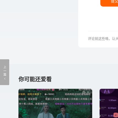
提
评论就这些咯，让
上
一
篇
你可能还爱看