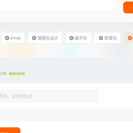
emoji
情感化设计
扁平化
表情包
论点赞，
解锁好运彩蛋