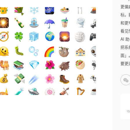
更偏
标。
和更
看见
AI 
把系
面」
要更
1