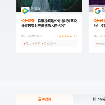
腾讯视频
G
设计彩蛋
腾讯视频是如何通过弹幕设
设计趋
计来展现时光倒流陷入回忆的？
啦！谷歌 
喜
猎人 -
AmberDu小白
猎人 -
龙爪
9.1
#
互动
#
弹幕
#
情感化设计
#
Materi
AI趋势
入站