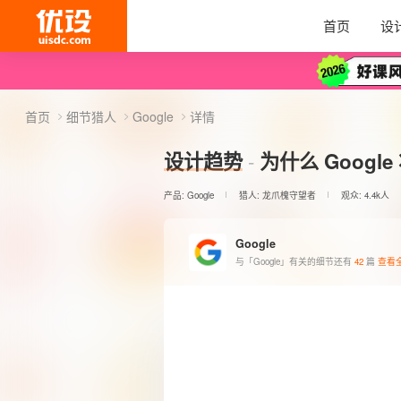
首页
设
首页
细节猎人
Google
详情
设计趋势
为什么 Google
产品:
Google
猎人:
龙爪槐守望者
观众: 4.4k人
Google
与「Google」有关的细节还有
42
篇
查看