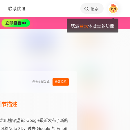
联系优设
搜索
欢迎
登录
体验更多功能
我也有新发现
我要投稿
细节描述
龙爪槐守望者
: Google最近发布了新的
i风格Noto 3D，过去 Google 的 Emoji