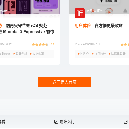
oogle
喜马拉雅FM
势
别再只守苹果 iOS 规范
用户体验
官方催更最致命
Material 3 Expressive 有惊
槐守望者
猎人 -
AmberDu小白
9.5
al Design
#
设计系统
#
设计规范
#
同理心
#
喜马拉雅
#
情感化设计
返回猎人首页
必看
设计入门