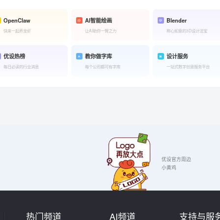
OpenClaw
AI智能绘画
Blender
快来一起养龙虾
让AI助你一臂之力
称心如意的3D设计法宝
优设热榜
教你做字库
设计服务
每日必读的行业消息
每个公司都可有字库
一站式数字创意服务平台
优设官方周边
小黄鸡
热门频道
AI频道
支持与服