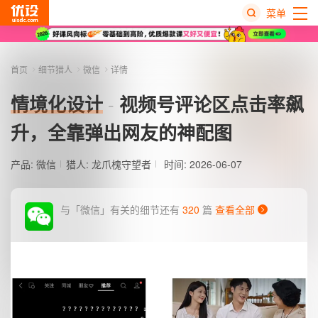
菜单
热
搜
首页
细节猎人
微信
详情
榜
情境化设计
视频号评论区点击率飙
升，全靠弹出网友的神配图
产品:
微信
猎人:
龙爪槐守望者
时间: 2026-06-07
与「微信」有关的细节还有
320
篇
查看全部