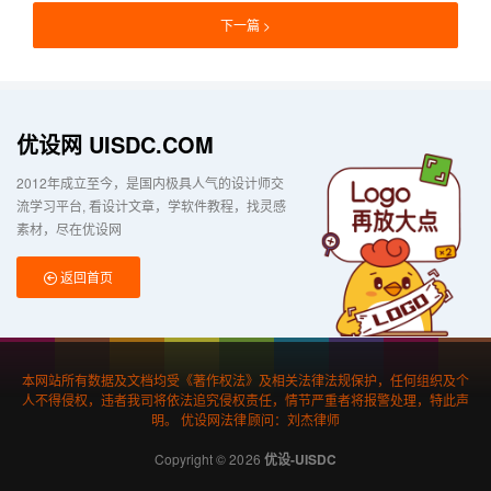
下一篇
优设网 UISDC.COM
2012年成立至今，是国内极具人气的设计师交
流学习平台
看设计文章，学软件教程，找灵感
素材，尽在优设网
返回首页
本网站所有数据及文档均受《著作权法》及相关法律法规保护，任何组织及个
人不得侵权，违者我司将依法追究侵权责任，情节严重者将报警处理，特此声
明。 优设网法律顾问：刘杰律师
Copyright © 2026
优设-UISDC