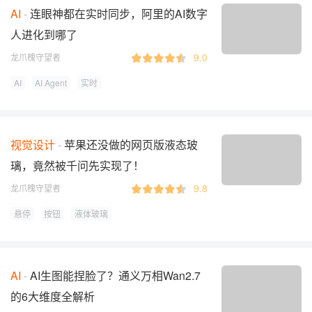
AI
连眼神都在实时同步，阿里的AI数字
人进化到哪了
9.0
龙爪槐守望者
AI
AI Agent
实时
视觉设计
苹果还没做的网页版液态玻
璃，竟然被千问先实现了！
9.8
龙爪槐守望者
悬停
按钮
液体玻璃
AI
AI生图能捏脸了？通义万相Wan2.7
的6大维度全解析