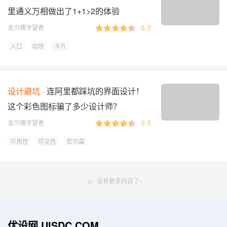
里通义万相做出了1+1>2的体验
8.2
龙爪槐守望者
入口
动效
卡片
设计避坑
连阿里都踩坑的界面设计！
这个彩色图标骗了多少设计师？
9.5
龙爪槐守望者
可用性
可见性
尼尔森
･ω･ 没有更多内容了~
优设网 UISDC.COM