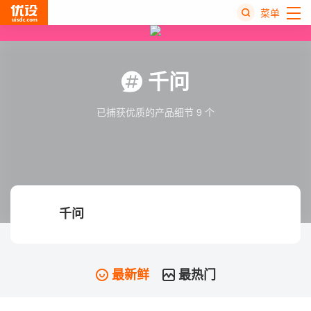
菜单
热
搜
千问
榜
已捕获优质的产品细节 9 个
千问
最新鲜
最热门