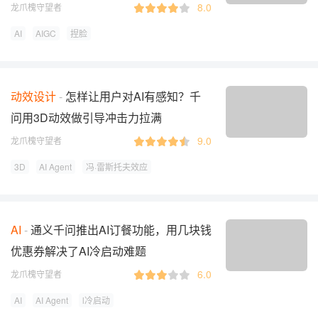
8.0
龙爪槐守望者
AI
AIGC
捏脸
动效设计
怎样让用户对AI有感知？千
问用3D动效做引导冲击力拉满
9.0
龙爪槐守望者
3D
AI Agent
冯·雷斯托夫效应
AI
通义千问推出AI订餐功能，用几块钱
优惠券解决了AI冷启动难题
6.0
龙爪槐守望者
AI
AI Agent
l冷启动