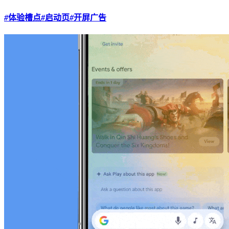
#
体验槽点
#
启动页
#
开屏广告