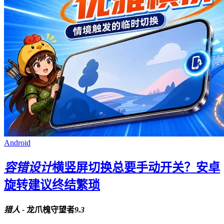
Android
容错设计
横竖屏切换总要手动开关？安卓
旋转建议终结繁琐
猎人 -
龙爪槐守望者
9.3