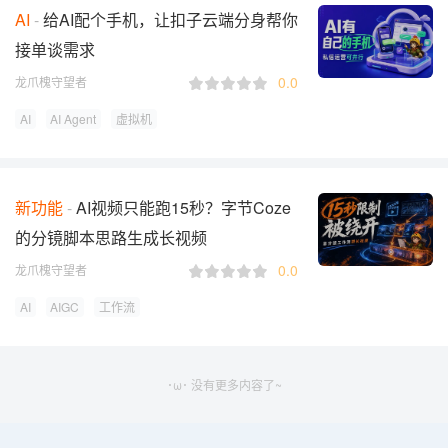
AI
给AI配个手机，让扣子云端分身帮你
接单谈需求
0.0
龙爪槐守望者
AI
AI Agent
虚拟机
新功能
AI视频只能跑15秒？字节Coze
的分镜脚本思路生成长视频
0.0
龙爪槐守望者
AI
AIGC
工作流
･ω･ 没有更多内容了~