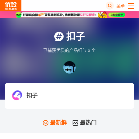
菜单
热
搜
扣子
榜
已捕获优质的产品细节 2 个
扣子
最新鲜
最热门