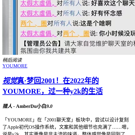
稍后阅读
YOUMORE
视觉
真·梦回2001！在2022年的
YOUMORE，过一种y2k的生活
猎人 -
AmberDu小白
9.0
「YOUMORE」在「2001聊天室」板块中，尝试以设计复刻
了Apple初代OS操作系统，文案和其他细节也充满了……嗯，
说是y2k，其实更像是非主流的味道。整体感觉像是回到了...