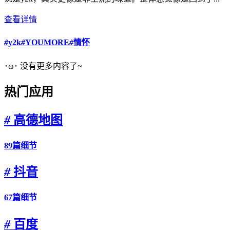
查看详情
#
y2k
#
YOUMORE
#
情怀
･ω･ 没有更多内容了~
热门应用
#
高德地图
89篇细节
#
抖音
67篇细节
#
百度