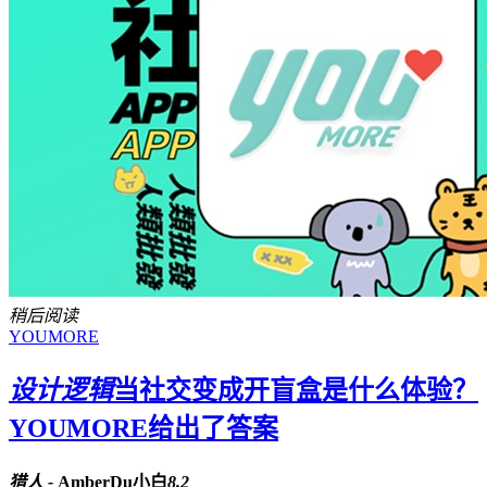
稍后阅读
YOUMORE
设计逻辑
当社交变成开盲盒是什么体验？
YOUMORE给出了答案
猎人 -
AmberDu小白
8.2