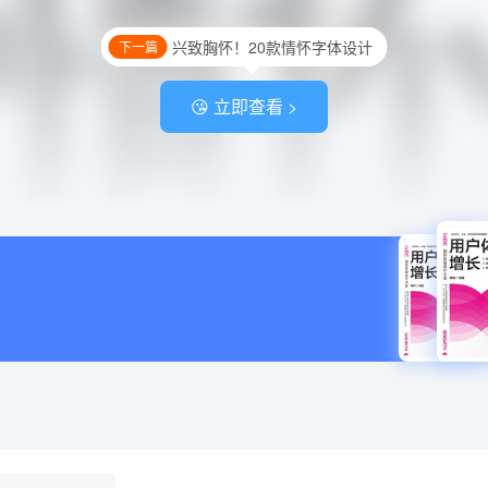
兴致胸怀！20款情怀字体设计
下一篇
😘 立即查看 >