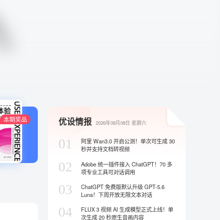
本期奖品
优设情报
2026年08月08日
星期六
01
阿里 Wan3.0 开启公测！单次可生成 30
秒并支持文档转视频
02
Adobe 统一插件接入 ChatGPT！70 多
项专业工具可对话调用
03
ChatGPT 免费版默认升级 GPT-5.6
Luna！下周开放无限文本对话
04
FLUX 3 视频 AI 生成模型正式上线！单
次生成 20 秒原生音画内容