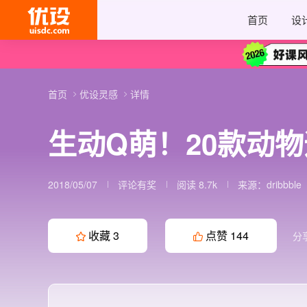
首页
设
首页
优设灵感
详情
生动Q萌！20款动物
2018/05/07
评论有奖
阅读 8.7k
来源：
dribbble
收藏
3
点赞
144
分