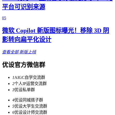
平台可识别来源
05
微软 Copilot 新版图标曝光！移除 3D 阴
影转向扁平化设计
查看全部
新版上线
优设官方微信群
1
AIGC自学交流群
2
个人IP运营交流群
3
优设私单群
4
优设同城搭子群
5
优设大学生交流群
6
优设设计师交流群