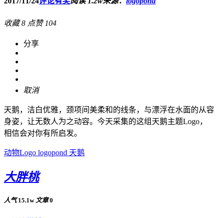
2017/11/24
评论有奖
阅读 1.2w
来源：
logopond
收藏
8
点赞
104
分享
取消
天鹅，洁白优雅，颈项间美柔和的线条，与漂浮在水面的从容
身姿，让无数人为之动容。今天采集的这组天鹅主题Logo，
相信会对你有所启发。
动物Logo
logopond
天鹅
大胖桃
人气
15.1w
文章
0