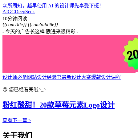
众所周知，越早使用 AI 的设计师先享受下班！
AIGC
DeepSeek
10分钟阅读
{{comTitle}}
{{comSubtitle}}
- 今天的广告长这样 戳进来很精彩 -
设计师必备网站
设计经验书
最新设计大赛
爆款设计课程
😘 您已经看完啦^_^
粉红酸甜！20款草莓元素Logo设计
查看下一篇 >
关于我们