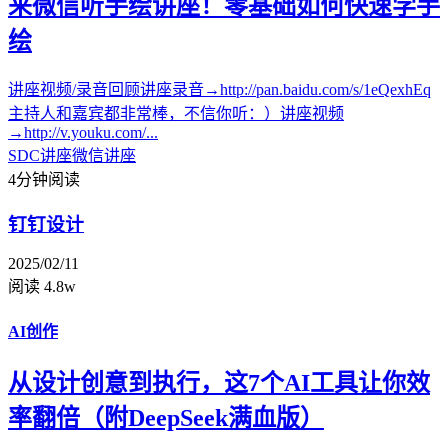
来微信听手绘讲座！零基础如何快速学手
绘
讲座视频/录音回顾讲座录音→http://pan.baidu.com/s/1eQexhEq
主持人和嘉宾都非常棒，不信你听：）讲座视频
→http://v.youku.com/...
SDC讲座
微信讲座
4分钟阅读
钉钉设计
2025/02/11
阅读 4.8w
AI创作
从设计创意到执行，这7个AI工具让你效
率翻倍（附DeepSeek满血版）