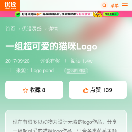
菜单
热
搜
首页
优设灵感
详情
榜
一组超可爱的猫咪Logo
2017/09/26
评论有奖
阅读 1.4w
来源：
Logo pond
稍后阅读
收藏
8
点赞
139
现在有很多以动物为设计元素的logo作品，分享
一组超可爱的猫咪logo作品，适合各类萌系主题