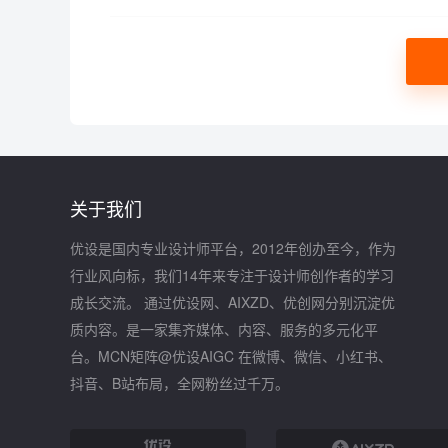
关于我们
优设是国内专业设计师平台，2012年创办至今，作为
行业风向标，我们14年来专注于设计师创作者的学习
成长交流。 通过优设网、AIXZD、优创网分别沉淀优
质内容。是一家集齐媒体、内容、服务的多元化平
台。MCN矩阵@优设AIGC 在微博、微信、小红书、
抖音、B站布局，全网粉丝过千万。