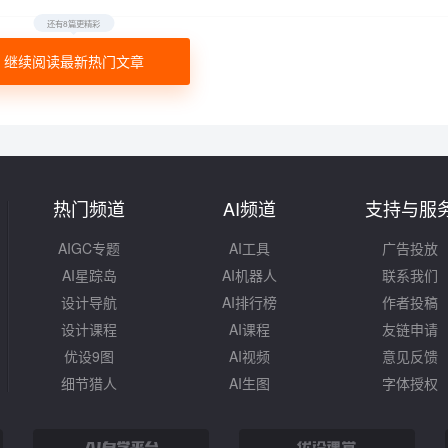
还有8篇更精彩
继续阅读最新热门文章
热门频道
AI频道
支持与服
AIGC专题
AI工具
广告投放
AI星踪岛
AI机器人
联系我们
设计导航
AI排行榜
作者投稿
设计课程
AI课程
友链申请
优设9图
AI视频
意见反馈
细节猎人
AI生图
字体授权