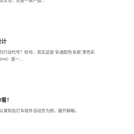
企业，还是一家产品...
设计
面神秘的行动代号？哈哈，其实这是“彩通配色系统”里色彩
e）是一...
你看！
以某知名打车软件活动页为例，展开聊聊。