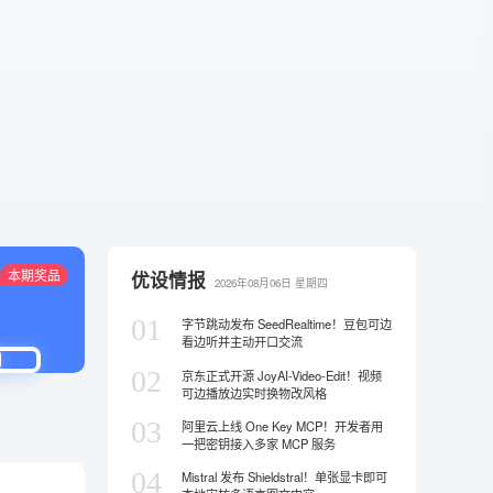
本期奖品
优设情报
2026年08月06日
星期四
01
字节跳动发布 SeedRealtime！豆包可边
看边听并主动开口交流
02
京东正式开源 JoyAI-Video-Edit！视频
可边播放边实时换物改风格
03
阿里云上线 One Key MCP！开发者用
一把密钥接入多家 MCP 服务
04
Mistral 发布 Shieldstral！单张显卡即可