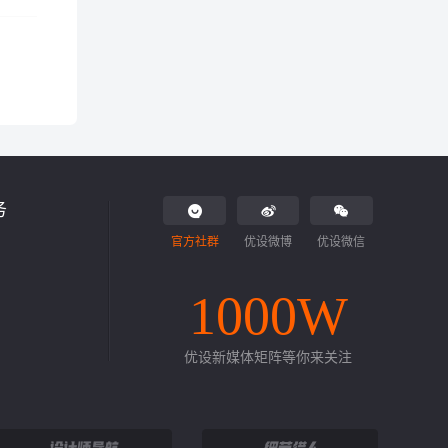
务
官方社群
优设微博
优设微信
1000W
优设新媒体矩阵等你来关注