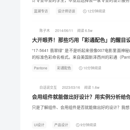
计专业毕业的学生，毕业后选择去一家专业的设计服务型
蓝湖专访
设计师访谈
12分钟阅读
陈子木
2014/06/11
阅读 6.5w
大开眼界！那些巧用「彩通配色」的醒目
“17-5641 翡翠绿” 是不是听起来很像007电影里
的标准色彩命名格式。来自美国新泽西州的彩通（Panton
Pantone
彩通配色
10分钟阅读
白话说交互
2023/03/16
阅读 1.6w
会用组件就能做出好设计？用实例分析给
只是了解组件、会用组件是否就能做出好的设计？我想
UI设计
产品设计
9分钟阅读