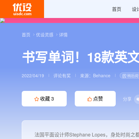
首页
设
首页
优设灵感
详情
书写单词！18款英
2022/04/19
评论有奖
来源：
Behance
稍后阅
收藏
3
点赞
分享
法国平面设计师Stephane Lopes，身