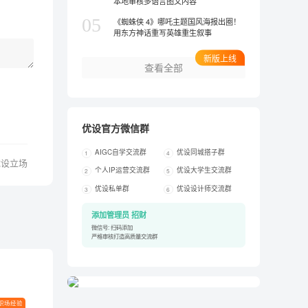
本地审核多语言图文内容
05
《蜘蛛侠 4》哪吒主题国风海报出圈！
用东方神话重写英雄重生叙事
新版上线
查看全部
优设官方微信群
AIGC自学交流群
优设同城搭子群
1
4
优设立场
个人IP运营交流群
优设大学生交流群
2
5
优设私单群
优设设计师交流群
3
6
添加管理员 招财
微信号: 扫码添加
严格审核打造高质量交流群
职场经验