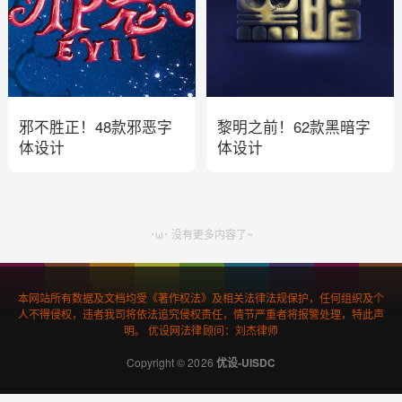
邪不胜正！48款邪恶字
黎明之前！62款黑暗字
体设计
体设计
･ω･ 没有更多内容了~
本网站所有数据及文档均受《著作权法》及相关法律法规保护，任何组织及个
人不得侵权，违者我司将依法追究侵权责任，情节严重者将报警处理，特此声
明。 优设网法律顾问：刘杰律师
Copyright © 2026
优设-UISDC