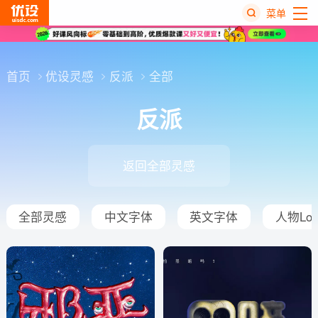
菜单
热
搜
首页
优设灵感
反派
全部
榜
反派
返回全部灵感
全部灵感
中文字体
英文字体
人物Log