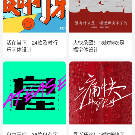
活在当下！24款及时行
大快朵颐！18款能吃是
乐字体设计
福字体设计
自由天空！38款自在字
尽兴狂欢！16款痛快字