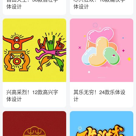
体设计
体设计
兴高采烈！12款高兴字
其乐无穷！24款乐体设
体设计
计