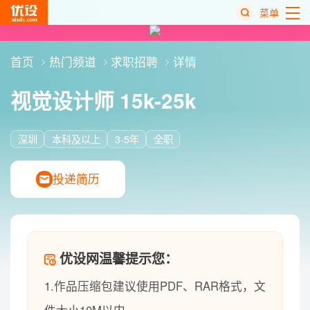
菜单
热
首页
热门频道
求职招聘
详情
搜
榜
视觉设计师
15k-25k
深圳
本科及以上
3-5年
全职
投递简历
优设网温馨提示您：
1.作品压缩包建议使用PDF、RAR格式，文