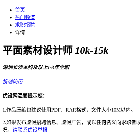
首页
热门频道
求职招聘
详情
平面素材设计师
10k-15k
深圳
长沙
本科及以上
1-3年
全职
投递简历
优设网温馨提示您：
1.作品压缩包建议使用PDF、RAR格式，文件大小10M以内。
2.如果发布虚假招聘信息、虚假广告，或以任何名义向求职
况，
请联系优设举报