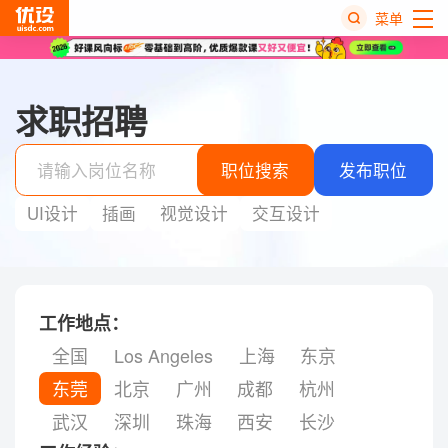
菜单
热
搜
求职招聘
榜
职位搜索
发布职位
UI设计
插画
视觉设计
交互设计
工作地点：
全国
Los Angeles
上海
东京
东莞
北京
广州
成都
杭州
武汉
深圳
珠海
西安
长沙