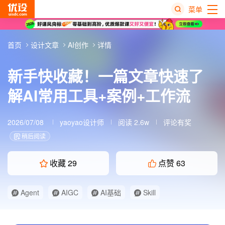
菜单
热
首页
设计文章
AI创作
详情
搜
榜
新手快收藏！一篇文章快速了
解AI常用工具+案例+工作流
2026/07/08
yaoyao设计师
阅读 2.6w
评论有奖
稍后阅读
收藏
29
点赞
63
Agent
AIGC
AI基础
Skill