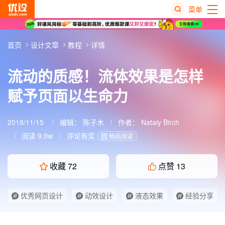
菜单
热
首页
设计文章
教程
详情
搜
榜
流动的质感！流体效果是怎样
赋予页面以生命力
2018/11/15
编辑：
陈子木
作者：
Nataly Birch
阅读 9.0w
评论有奖
稍后阅读
收藏
72
点赞
13
优秀网页设计
动效设计
液态效果
经验分享
网页设计