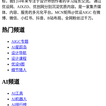
标，我们14年来专注于设计师创作者的学习成长交流。 通过
优设网、AIXZD、优创网分别沉淀优质内容。是一家集齐媒
体、内容、服务的多元化平台。MCN矩阵@优设AIGC 在微
博、微信、小红书、抖音、B站布局，全网粉丝过千万。
热门频道
AIGC专题
AI星踪岛
设计导航
设计课程
优设9图
细节猎人
AI频道
AI工具
AI机器人
AI排行榜