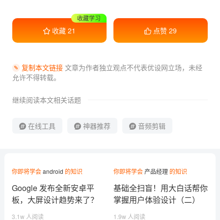
收藏学习
收藏
21
点赞
29
复制本文链接
文章为作者独立观点不代表优设网立场，
未经
允许不得转载。
继续阅读本文相关话题
在线工具
神器推荐
音频剪辑
你即将学会
android
的知识
你即将学会
产品经理
的知识
Google 发布全新安卓平
基础全扫盲！用大白话帮你
板，大屏设计趋势来了？
掌握用户体验设计（二）
3.1w 人阅读
1.9w 人阅读