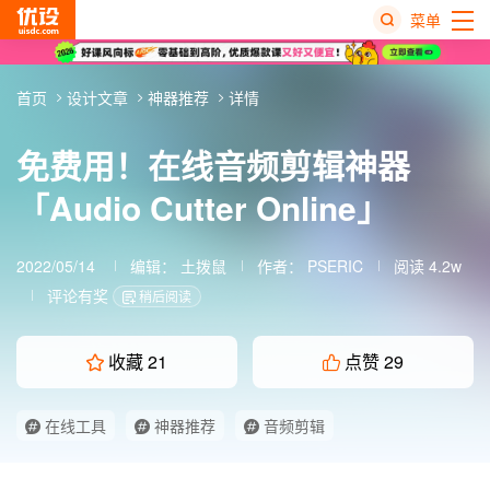
菜单
热
首页
设计文章
神器推荐
详情
搜
榜
免费用！在线音频剪辑神器
「Audio Cutter Online」
2022/05/14
编辑：
土拨鼠
作者： PSERIC
阅读 4.2w
评论有奖
稍后阅读
收藏
21
点赞
29
在线工具
神器推荐
音频剪辑