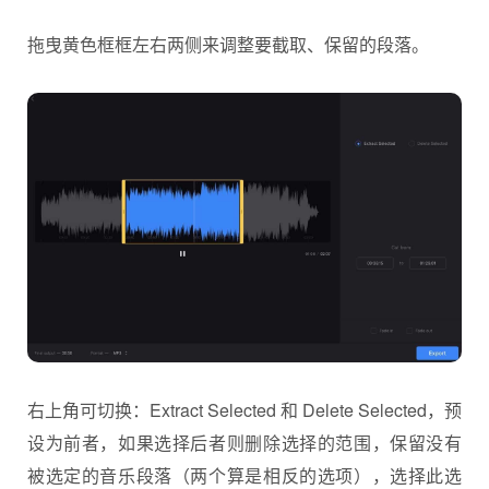
拖曳黄色框框左右两侧来调整要截取、保留的段落。
右上角可切换：Extract Selected 和 Delete Selected，预
设为前者，如果选择后者则删除选择的范围，保留没有
被选定的音乐段落（两个算是相反的选项），选择此选