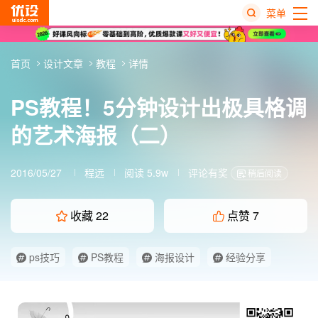
菜单
热
首页
设计文章
教程
详情
搜
榜
PS教程！5分钟设计出极具格调
的艺术海报（二）
2016/05/27
程远
阅读 5.9w
评论有奖
稍后阅读
收藏
22
点赞
7
ps技巧
PS教程
海报设计
经验分享