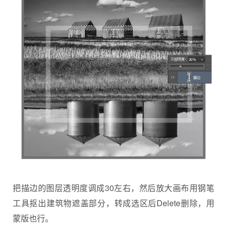
把描边的图层透明度调成30左右，然后放大画布用钢笔
工具抠出建筑物遮盖部分，转成选区后Delete删除，用
蒙版也行。