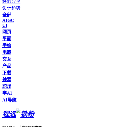
经验分享
设计趋势
全部
AIGC
UI
网页
平面
手绘
电商
交互
产品
下载
神器
职场
学AI
AI导航
程远