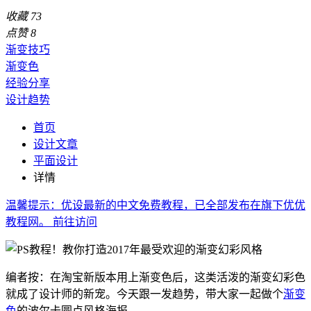
收藏
73
点赞
8
渐变技巧
渐变色
经验分享
设计趋势
首页
设计文章
平面设计
详情
温馨提示：优设最新的中文免费教程，已全部发布在旗下优优
教程网。
前往访问
编者按：在淘宝新版本用上渐变色后，这类活泼的渐变幻彩色
就成了设计师的新宠。今天跟一发趋势，带大家一起做个
渐变
色
的波尔卡圆点风格海报。