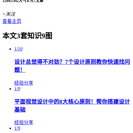
32665.0w
人气
6767
文章
+关注
查看主页
本文3套知识9图
1/10
设计总觉得不对劲？7个设计原则教你快速找问
题！
经验分享
1/9
平面视觉设计中的8大核心原则！帮你搭建设计
基础
经验分享
1/9