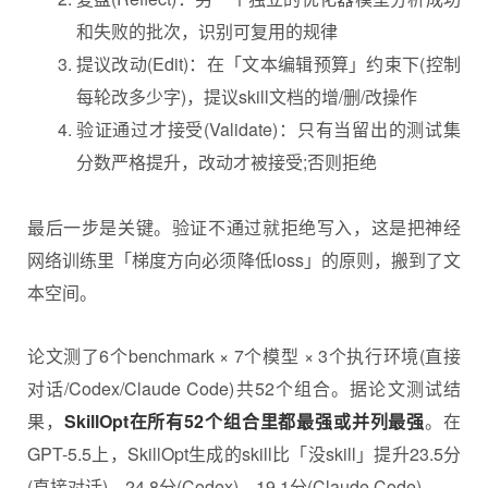
和失败的批次，识别可复用的规律
提议改动(Edit)：在「文本编辑预算」约束下(控制
每轮改多少字)，提议skill文档的增/删/改操作
验证通过才接受(Validate)：只有当留出的测试集
分数严格提升，改动才被接受;否则拒绝
最后一步是关键。验证不通过就拒绝写入，这是把神经
网络训练里「梯度方向必须降低loss」的原则，搬到了文
本空间。
论文测了6个benchmark × 7个模型 × 3个执行环境(直接
对话/Codex/Claude Code)共52个组合。据论文测试结
果，
SkillOpt在所有52个组合里都最强或并列最强
。在
GPT-5.5上，SkillOpt生成的skill比「没skill」提升23.5分
(直接对话)、24.8分(Codex)、19.1分(Claude Code)。