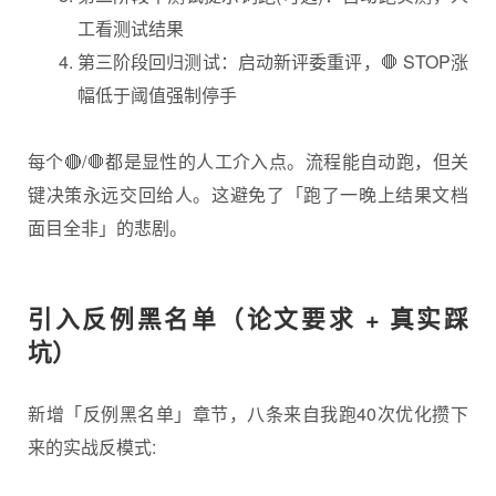
工看测试结果
第三阶段回归测试：启动新评委重评，🛑 STOP涨
幅低于阈值强制停手
每个🔴/🛑都是显性的人工介入点。流程能自动跑，但关
键决策永远交回给人。这避免了「跑了一晚上结果文档
面目全非」的悲剧。
引入反例黑名单（论文要求 + 真实踩
坑）
新增「反例黑名单」章节，八条来自我跑40次优化攒下
来的实战反模式: