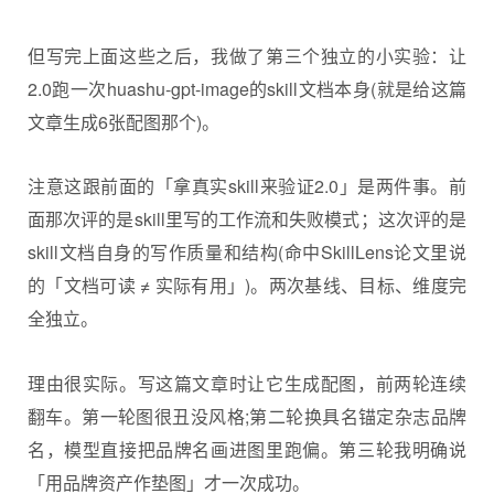
但写完上面这些之后，我做了第三个独立的小实验：让
2.0跑一次huashu-gpt-image的skill文档本身(就是给这篇
文章生成6张配图那个)。
注意这跟前面的「拿真实skill来验证2.0」是两件事。前
面那次评的是skill里写的工作流和失败模式；这次评的是
skill文档自身的写作质量和结构(命中SkillLens论文里说
的「文档可读 ≠ 实际有用」)。两次基线、目标、维度完
全独立。
理由很实际。写这篇文章时让它生成配图，前两轮连续
翻车。第一轮图很丑没风格;第二轮换具名锚定杂志品牌
名，模型直接把品牌名画进图里跑偏。第三轮我明确说
「用品牌资产作垫图」才一次成功。