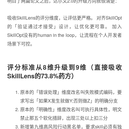
明白了两篇论文之后，达尔文2.0的升级方向就很清楚：
吸收SkillLens的评分维度，让评估更严格。 对齐SkillOpt
的「验证通过才接受」设计，让优化更可靠。 加入
SkillOpt没有的human in the loop，让流程在个人开发者
场景下可控。
评分标准从8维升级到9维（直接吸收
SkillLens的73.8%药方
）
原本的「错误处理」维度改名叫失败模式编码，要
求写出「如果X发生就做Y;否则做Z」的明确分支
原本的「明确性」维度改名叫可执行具体性，明文
禁止那五个软化措辞，出现三处以上扣三分
新增第九维高风险行动黑名单，要求skill必须有独