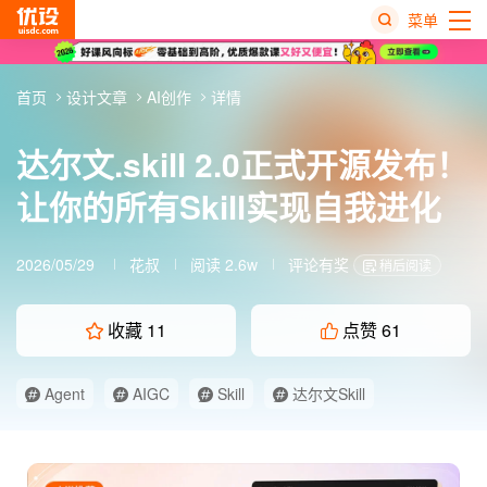
菜单
热
首页
设计文章
AI创作
详情
搜
榜
达尔文.skill 2.0正式开源发布！
让你的所有Skill实现自我进化
2026/05/29
花叔
阅读 2.6w
评论有奖
稍后阅读
收藏
11
点赞
61
Agent
AIGC
Skill
达尔文Skill