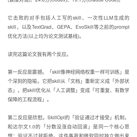
它击败的对手包括人工写的skill、一次性LLM生成的
skill，以及TextGrad、GEPA、EvoSkill等之前的prompt
优化方法(以上均为论文测试基线)。
读完这篇论文我有两个反应。
第一反应是震撼。「skill像神经网络权重一样可训练」是
个深刻的隐喻。它把skill从「文档」重新定义成「外部状
态」，把skill优化从「人工调整」变成「可重复、有数学
保障的工程流程」。
第二反应是欣慰。SkillOpt的「验证通过才接受」机制，
和达尔文1.0的「分数没涨自动回滚」是同一个核心思
想：验证不过就拒绝。这件事我和微软同时独立做出来