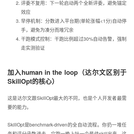
评委不复用：下一轮启动两个全新评委，避免锚定
效应
早停机制：分数进入平台期(单轮涨幅<1分)自动停
手，避免为凑分而堆冗余
干跑模式控制：干跑比例超过30%自动告警，强制
走实测验证
加入human in the loop
（
达尔文区别于
SkillOpt的核心
）
这是达尔文跟SkillOpt最大的不同，也是个人开发者最需
要的能力。
SkillOpt是benchmark-driven的全自动流程。你扔一堆任
务和评分函数进去，它跑一晚上吐一个最佳skill出来。这