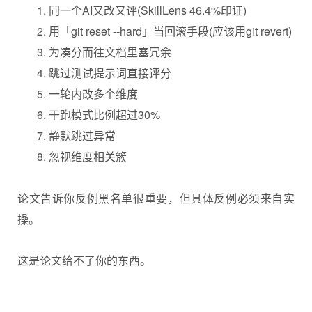
同一个AI又改又评(SkillLens 46.4%印证)
用「git reset --hard」当回滚手段(应该用git revert)
为凑分而往文档里塞冗余
跳过测试提示词直接评分
一轮内改多个维度
干跑模式比例超过30%
静默跳过异常
忽视维度相关簇
论文告诉你反例黑名单很重要，但具体反例必须来自实
操。
这是论文给不了你的东西。