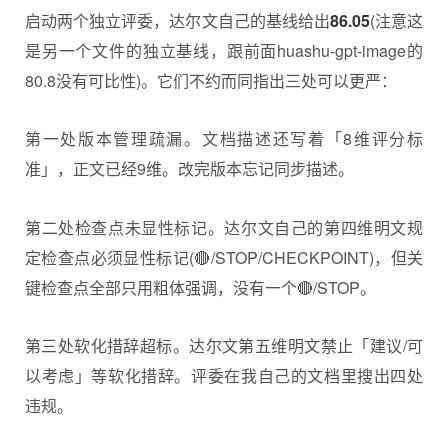
启动两个独立评委，达尔文自己的基线给出
86.05
(注意这
是另一个文件的独立基线，跟前面huashu-gpt-image的
80.8没有可比性)。它们不约而同指出三处可以更严：
第一处版本管理疏漏。文档描述还写着「8维评分标
准」，正文已经9维。改完版本忘记同步描述。
第二处检查点未显性标记。达尔文自己的第四维明文规
定检查点必须显性标记(🔴/STOP/CHECKPOINT)，但关
键检查点全部只用粗体强调，没有一个🔴/STOP。
第三处软化措辞超标。达尔文第五维明文禁止「建议/可
以考虑」等软化措辞。评委在我自己的文档里搜出四处
违规。