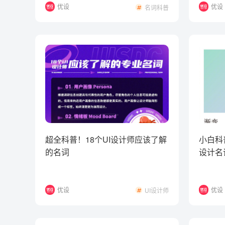
优设
优设
名词科普
超全科普！18个UI设计师应该了解
小白科
的名词
设计名
优设
优设
UI设计师