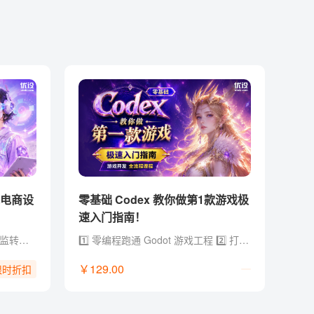
体电商设
零基础 Codex 教你做第1款游戏极
速入门指南！
- 总监级经验：12年电商设计总监转型实战经验，拒绝堆砌参数，直击商用落地 - 黄金全链路：AI Agent x Skill × 工作流，打通（方法论 + 创意 + 视觉 + 电商全链路 + 求职作品集） - 提效流水线：定制流程 AI 加持，用提效批量化设计工具与方法实现能效翻倍 - 资源库更新：2026年电商/视觉/创作类 AI 工具与工作流资源库，持续更新迭代 - 独家福利：附赠 AI 提示词文档/说明书+作品集参考，支撑商业案例快速落地和求职晋升
1️⃣ 零编程跑通 Godot 游戏工程 2️⃣ 打通 GPT、即梦、Lovart、Codex、Godot 工具链 3️⃣ 把零散 AI 素材整合成可交互、可运行的游戏项目 4️⃣ 配套提示词、开发模板、skill 文档和学习群答疑
￥129.00
限时折扣