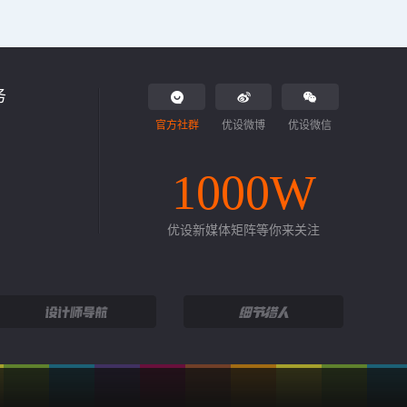
务
官方社群
优设微博
优设微信
1000W
优设新媒体矩阵等你来关注