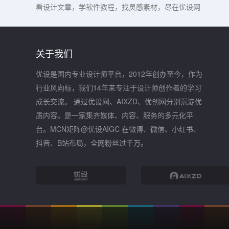
看设计文章，学软件教程，找灵感素材，尽在优设网
关于我们
优设是国内专业设计师平台，2012年创办至今，作为
行业风向标，我们14年来专注于设计师创作者的学习
成长交流。 通过优设网、AIXZD、优创网分别沉淀优
质内容。是一家集齐媒体、内容、服务的多元化平
台。MCN矩阵@优设AIGC 在微博、微信、小红书、
抖音、B站布局，全网粉丝过千万。