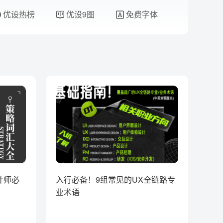
优设热榜
优设9图
免费字体
计师必
入行必备！9组常见的UX全链路专
业术语