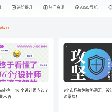
门
进阶提升
热门资源
AIGC导航
o版>>
白必备！16 个设计师应该了
9个市场策划策略词汇，设
业术语！
须掌握！