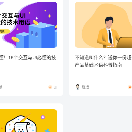
懂！15个交互与UI必懂的技
不知道叫什么？送你一份超
产品基础术语科普指南
鼠
程远
UI