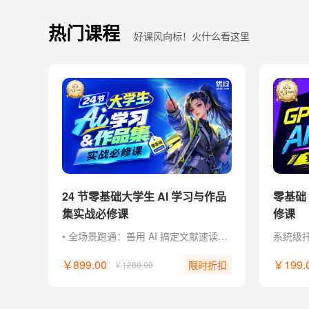
热门课程
好课风向标！火什么看这里
24 节零基础大学生 AI 学习与作品
零基础 Codex AI 智能创作实战必
集实战必修课
修课
• 全场景跑通：善用 AI 搞定文献速读、课堂汇报、社团策划与作品集！ • 零经验门槛：零基础掌握主流 AI 工具玩法，轻松制作惊艳 AI 作品。 • 作品集打造：将作品与项目经历升级为作品集，直接用于简历与面试！ • 创作超能力：不被专业束缚， 掌握先进 AI 工作流，成为独立内容创作者！ • 独家福利：附赠提示词指令包、PPT 排版框架、案例模板与面试自述话术。
￥899.00
￥199.
限时折扣
￥
1280.00