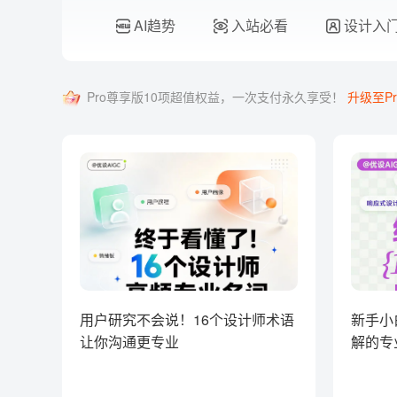
AI趋势
入站必看
设计入
Pro尊享版10项超值权益，一次支付永久享受！
升级至Pr
用户研究不会说！16个设计师术语
新手小
让你沟通更专业
解的专