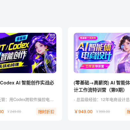
(零基础→高薪岗) AI 智能
计工作流特训营（第9期）
系统级托管：用Codex跨软件操控电脑，一键接管机械杂活。 零代码实战：命令Codex自制Web工具，普通人无痛跨界开发。 定制化外挂：训练Codex私有设计技能，自由组装商业提效流。 批量化出图：自制Canvas工具，一键打包合成商业延展图包。 独家福利： 附赠收录30+Skill 和 AI提示词典，可交互即开即用。
00
￥949.00
限时折扣
￥
249.00
￥
999.00