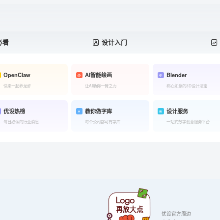
必看
设计入门
OpenClaw
AI智能绘画
Blender
快来一起养龙虾
让AI助你一臂之力
称心如意的3D设计法宝
优设热榜
教你做字库
设计服务
每日必读的行业消息
每个公司都可有字库
一站式数字创意服务平台
优设官方周边