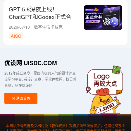
GPT-5.6深夜上线！
ChatGPT和Codex正式合
并，一个时代结束了
2026/07/13
数字生命卡兹克
AIGC
优设网 UISDC.COM
2012年成立至今，是国内极具人气的设计师交
流学习平台
看设计文章，学软件教程，找灵感
素材，尽在优设网
返回首页
本网站所有数据及文档均受《著作权法》及相关法律法规保护，任何组织及个
人不得侵权，违者我司将依法追究侵权责任，情节严重者将报警处理，特此声