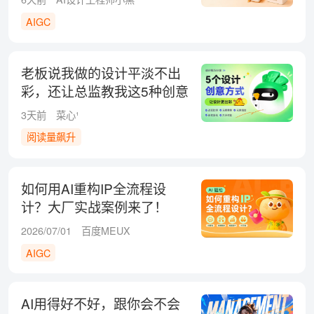
AIGC
老板说我做的设计平淡不出
彩，还让总监教我这5种创意
方式！
3天前
菜心¹
阅读量飙升
如何用AI重构IP全流程设
计？大厂实战案例来了！
2026/07/01
百度MEUX
AIGC
AI用得好不好，跟你会不会