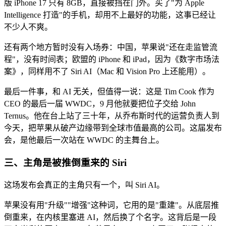
版 iPhone 17 只有 8GB，直接被挡在门外。买了"为 Apple
Intelligence 打造"的手机，却用不上最好的功能，这事已经让
不少人不爽。
还有两个地方暂时没有入场券：中国，苹果说"还在走监管流
程"，没有时间表；欧盟的 iPhone 和 iPad，因为《数字市场法
案》，同样用不了 Siri AI（Mac 和 Vision Pro 上还能用）。
最后一件事，和 AI 无关，但值得一说：这是 Tim Cook 作为
CEO 的最后一届 WWDC，9 月他就要把位子交给 John
Ternus。他在台上站了三十年，从乔布斯时代的运营负责人到
今天，把苹果从破产边缘带到全球市值最高的公司。这届发布
会，是他最后一次站在 WWDC 的主舞台上。
三、主角是被推倒重来的 Siri
这场发布会真正的主角只有一个，叫 Siri AI。
苹果没有用"升级""增强"这种词，它用的是"重建"。从底层推
倒重来，在内核里塞进 AI，然后换了个名字。这背后是一段