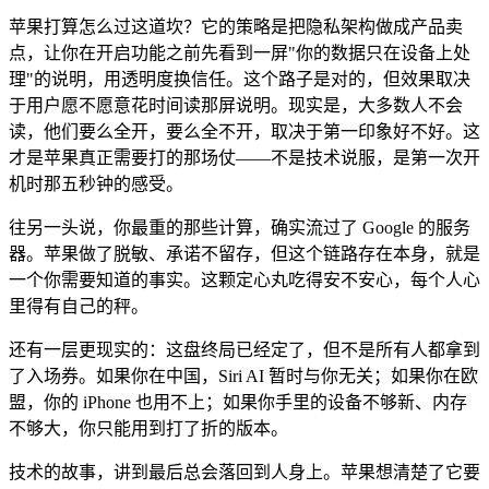
苹果打算怎么过这道坎？它的策略是把隐私架构做成产品卖
点，让你在开启功能之前先看到一屏"你的数据只在设备上处
理"的说明，用透明度换信任。这个路子是对的，但效果取决
于用户愿不愿意花时间读那屏说明。现实是，大多数人不会
读，他们要么全开，要么全不开，取决于第一印象好不好。这
才是苹果真正需要打的那场仗——不是技术说服，是第一次开
机时那五秒钟的感受。
往另一头说，你最重的那些计算，确实流过了 Google 的服务
器。苹果做了脱敏、承诺不留存，但这个链路存在本身，就是
一个你需要知道的事实。这颗定心丸吃得安不安心，每个人心
里得有自己的秤。
还有一层更现实的：这盘终局已经定了，但不是所有人都拿到
了入场券。如果你在中国，Siri AI 暂时与你无关；如果你在欧
盟，你的 iPhone 也用不上；如果你手里的设备不够新、内存
不够大，你只能用到打了折的版本。
技术的故事，讲到最后总会落回到人身上。苹果想清楚了它要