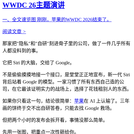
WWDC 26主题演讲
一、全文速览图 刚刚，苹果的WWDC 2026结束了。
阅读文章
>
那家把"隐私"和"自研"刻进骨子里的公司，做了一件几乎所有
人都没料到的事。
它把 Siri 的大脑，交给了 Google。
不是偷偷摸摸地接一个接口，是堂堂正正地宣布，新一代 Siri
背后站着 Google 的模型。一家习惯了所有东西自己造的公
司，在它最该证明实力的战场上，选择了花钱租别人的东西。
如果你只看这一句，结论很简单：
苹果
在 AI 上认输了。三年
画的饼终于交不出自研答卷，只能去找 Google 救场。
但把两个小时的发布会拆开看，事情没那么简单。
先用一张图，把重点一次性砸给你。