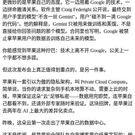
更微妙的是苹果自己的态度。它一边用着 Google 的技术，一
边拼命撇清关系。软件主管 Craig Federighi 公开说，最终交到
用户手里的模型"不含一丝 Gemini"，用户"碰不到一滴 Google
的代码"。他的解释是，Gemini 只被用来做训练和蒸馏，不是
直接给你回答问题的那个模型。合同里也写明，Google 被禁
止拿苹果用户的数据去训练自己未来的模型。
你能感觉到苹果这种拧巴：技术上离不开 Google，公关上一
个字都不想多提。
但这次发布会上真正值得划重点的，是另一件事。
苹果有一套引以为傲的隐私架构，叫 Private Cloud Compute。
简单说，当你的请求复杂到手机本地算不动、需要上云的时
候，苹果保证这朵"云"足够私密——数据用完即焚，连苹果自
己都看不到，还请外部专家随时来验证。这块招牌，是苹果过
去两年在 AI 上最大的差异化卖点。
昨晚，这朵云第一次走出了苹果自己的数据中心。
这不是传闻，是苹果安全团队在自家博客里白纸黑字写的：他