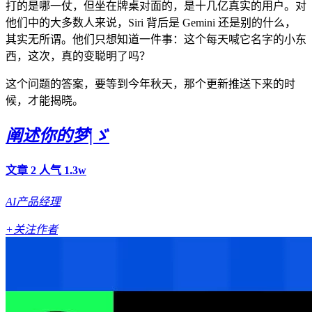
打的是哪一仗，但坐在牌桌对面的，是十几亿真实的用户。对
他们中的大多数人来说，Siri 背后是 Gemini 还是别的什么，
其实无所谓。他们只想知道一件事：这个每天喊它名字的小东
西，这次，真的变聪明了吗？
这个问题的答案，要等到今年秋天，那个更新推送下来的时
候，才能揭晓。
阐述你的梦|ゞ
文章 2
人气 1.3w
AI产品经理
+关注作者