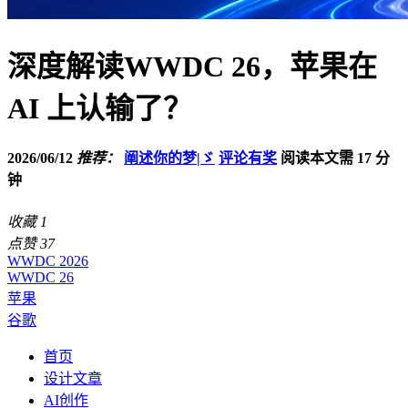
深度解读WWDC 26，苹果在
AI 上认输了？
2026/06/12
推荐：
阐述你的梦|ゞ
评论有奖
阅读本文需 17 分
钟
收藏
1
点赞
37
WWDC 2026
WWDC 26
苹果
谷歌
首页
设计文章
AI创作