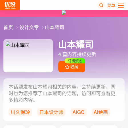
菜单
热
首页
设计文章
山本耀司
搜
榜
山本耀司
4
篇内容持续更新
订阅频道
收藏
本话题发布山本耀司相关的内容，会持续更新，同
时也为您推荐了山本耀司的话题，访问即可查看更
多精彩内容。
川久保玲
日本设计师
AIGC
AI绘画
Midjourney