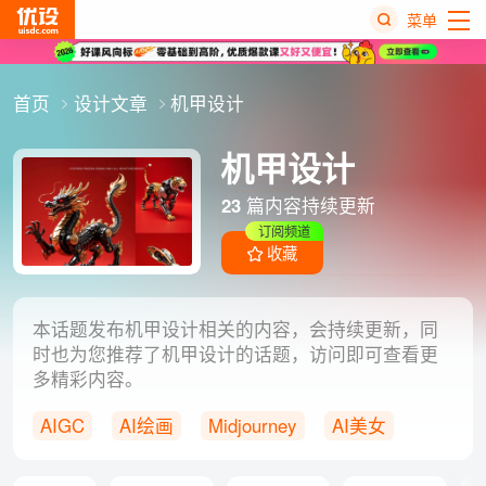
菜单
热
首页
设计文章
机甲设计
搜
榜
机甲设计
23
篇内容持续更新
订阅频道
收藏
本话题发布机甲设计相关的内容，会持续更新，同
时也为您推荐了机甲设计的话题，访问即可查看更
多精彩内容。
AIGC
AI绘画
Midjourney
AI美女
提示词