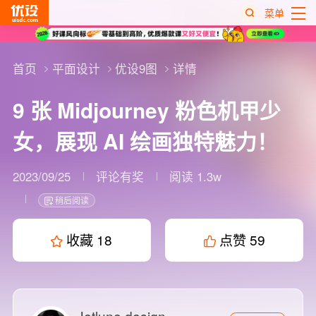
菜单
热
搜
首页
平面设计
优设9图
详情
榜
9 张 Midjourney 粉色机甲少
女，展现 AI 绘画独特魅力！
2023/09/25
评论有奖
阅读 1.3w
稍后阅读
收藏
18
点赞
59
Jetlune design