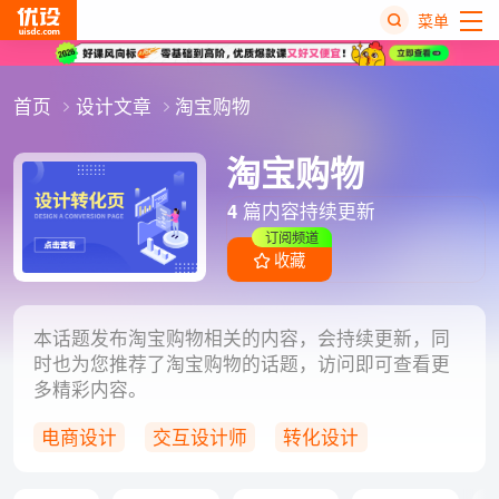
菜单
热
首页
设计文章
淘宝购物
搜
榜
淘宝购物
4
篇内容持续更新
订阅频道
收藏
本话题发布淘宝购物相关的内容，会持续更新，同
时也为您推荐了淘宝购物的话题，访问即可查看更
多精彩内容。
电商设计
交互设计师
转化设计
动态主图
智能产品