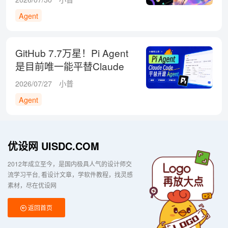
Agent
GitHub 7.7万星！Pi Agent
是目前唯一能平替Claude
Code的选择
2026/07/27
小普
Agent
优设网 UISDC.COM
2012年成立至今，是国内极具人气的设计师交
流学习平台
看设计文章，学软件教程，找灵感
素材，尽在优设网
返回首页