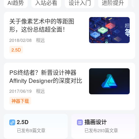
AI趋势
入站必看
设计入门
进阶提升
关于像素艺术中的等距图
形，这份总结超全面！
2018/02/08
程远
2.5D
PS终结者？新晋设计神器
Affinity Designer的深度对比
测评（上）
2017/06/19
程远
神器下载
2.5D
插画设计
已发布9篇文章
已发布293篇文章