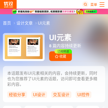
菜单
热
首页
设计文章
UI元素
搜
榜
UI元素
8
篇内容持续更新
订阅频道
收藏
本话题发布UI元素相关的内容，会持续更新，同时
也为您推荐了UI元素的话题，访问即可查看更多精
彩内容。
经验分享
UI设计
交互设计
UI控件
清单