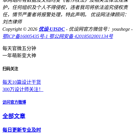
本网站所有数据及文档均受《著作权法》及相关法律法规保
护，任何组织及个人不得侵权，违者我司将依法追究侵权责
任，情节严重者将报警处理，特此声明。 优设网法律顾问：
刘杰律师
Copyright © 2026
优设-UISDC
- 优设网官方微信号：youshege
-
鄂ICP备16005435号-1
鄂公网安备 42018502001134号
每天官微五分钟
一年萌新变大神
扫码关注
每天10篇设计干货
300万设计师关注！
访问官方微博
全部文章
每日更新专业及时