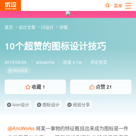
菜单
热
首页
设计文章
UI设计
详情
搜
榜
10个超赞的图标设计技巧
2013/04/24
aricworks
阅读 4.1w
评论有奖
稍后阅读
收藏
1
点赞
21
Icon设计
图标设计
经验分享
@AricWorks
将某一事物的特征概括出来成为图标是一件