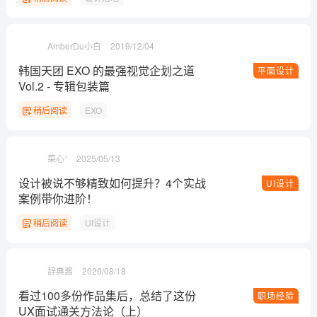
AmberDu小白
2019/12/04
韩国天团 EXO 的最强视觉企划之道
平面设计
Vol.2 - 专辑包装篇
稍后阅读
EXO
菜心¹
2025/05/13
设计被说不够精致如何提升？4个实战
UI设计
案例带你进阶！
稍后阅读
UI设计
辞典酱
2020/08/18
看过100多份作品集后，总结了这份
职场经验
UX面试通关方法论（上）