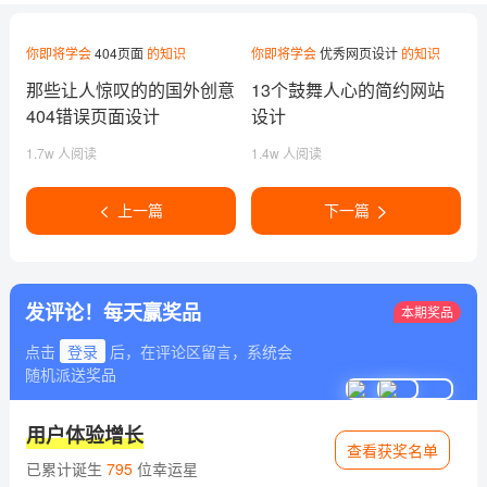
你即将学会
404页面
的知识
你即将学会
优秀网页设计
的知识
那些让人惊叹的的国外创意
13个鼓舞人心的简约网站
404错误页面设计
设计
1.7w 人阅读
1.4w 人阅读
上一篇
下一篇
发评论！每天赢奖品
本期奖品
点击
登录
后，在评论区留言，系统会
随机派送奖品
用户体验增长
查看获奖名单
已累计诞生
795
位幸运星