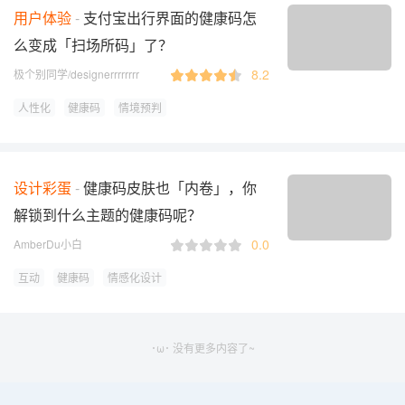
用户体验
支付宝出行界面的健康码怎
么变成「扫场所码」了？
8.2
极个别同学/designerrrrrrrr
人性化
健康码
情境预判
设计彩蛋
健康码皮肤也「内卷」，你
解锁到什么主题的健康码呢？
0.0
AmberDu小白
互动
健康码
情感化设计
･ω･ 没有更多内容了~