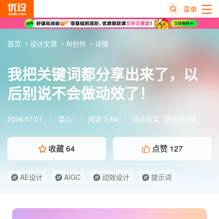
菜单
热
首页
设计文章
AI创作
详情
搜
榜
我把关键词都分享出来了，以
后别说不会做动效了！
2026/07/01
菜心¹
阅读 3.6w
评论有奖
稍后阅读
收藏
64
点赞
127
AE设计
AIGC
动效设计
提示词