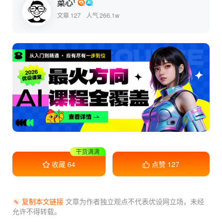
菜心¹
文章 127
人气 266.1w
收藏学习
干货满满
收藏
64
点赞
127
复制本文链接
文章为作者独立观点不代表优设网立场，
未经
允许不得转载。