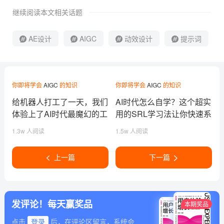
继续阅读本文相关话题
AE设计
AIGC
动效设计
提示词
你即将学会
AIGC
的知识
你即将学会
AIGC
的知识
给机器人打工了一天，我们
AI时代怎么自学？这个超实
体验上了AI时代最魔幻的工
用的SRL学习法让你快速系
作
统掌握！
1.3w 人阅读
1.5w 人阅读
上一篇
下一篇
发评论！每天赢奖品
本期奖品
点击
登录
后，在评论区留言，系统会