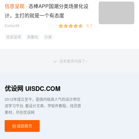
信息呈现
态棒APP国潮分类场景化设
计，主打的就是一个有态度
9.7
EvelynM
信息呈现
具像化
分类
･ω･ 没有更多内容了~
优设网 UISDC.COM
2012年成立至今，是国内极具人气的设计师交
流学习平台
看设计文章，学软件教程，找灵感
素材，尽在优设网
返回首页